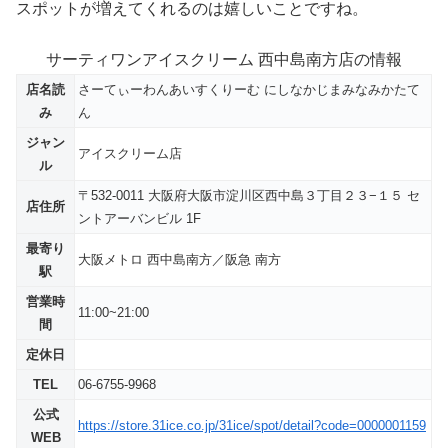
スポットが増えてくれるのは嬉しいことですね。
サーティワンアイスクリーム 西中島南方店の情報
店名読
さーてぃーわんあいすくりーむ にしなかじまみなみかたて
み
ん
ジャン
アイスクリーム店
ル
〒532-0011 大阪府大阪市淀川区西中島３丁目２３−１５ セ
店住所
ントアーバンビル 1F
最寄り
大阪メトロ 西中島南方／阪急 南方
駅
営業時
11:00~21:00
間
定休日
TEL
06-6755-9968
公式
https://store.31ice.co.jp/31ice/spot/detail?code=0000001159
WEB