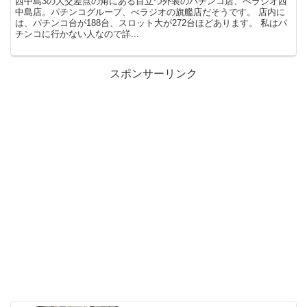
西中島3の大交差点の角にある目立つ外装のパチンコ店、べラジオ西
中島店。パチンコグループ、べラジオの旗艦店だそうです。 店内に
は、パチンコ台が188台、スロット大が272台ほどあります。 私はパ
チンコに行かない人なので詳...
スポンサーリンク