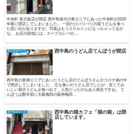
中央軒 新大阪店が閉店 西中島南方の東エリアにあった中央軒が2025
年春に閉店してしまいました。 一回だけバリバリの皿うどんを食べ
た思い出がありますが、写真はもうスケルトンになっちゃってるか
な。 お店の跡地には、スープカレーの...
西中島のうどん店てんぼうが閉店
西中島南方ネタ
西中島の東側エリアにあったうどん店のてんぼうさんがコロナ禍の中
で閉店してしまいました。 立ち食いのうどん店でしたが、安くてお
いしい鶏天うどんが食べれて、人気だったのもあり残念ですね。 て
んぼうは数年前に大阪梅田の阪神梅田...
西中島の猫カフェ「猫の箱」は閉
西中島南方ネタ
店しています。