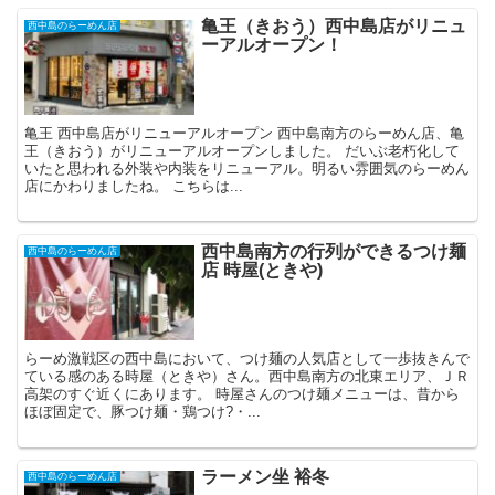
亀王（きおう）西中島店がリニュ
西中島のらーめん店
ーアルオープン！
亀王 西中島店がリニューアルオープン 西中島南方のらーめん店、亀
王（きおう）がリニューアルオープンしました。 だいぶ老朽化して
いたと思われる外装や内装をリニューアル。明るい雰囲気のらーめん
店にかわりましたね。 こちらは...
西中島南方の行列ができるつけ麺
西中島のらーめん店
店 時屋(ときや)
らーめ激戦区の西中島において、つけ麺の人気店として一歩抜きんで
ている感のある時屋（ときや）さん。西中島南方の北東エリア、ＪＲ
高架のすぐ近くにあります。 時屋さんのつけ麺メニューは、昔から
ほぼ固定で、豚つけ麺・鶏つけ?・...
ラーメン坐 裕冬
西中島のらーめん店