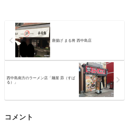
唐揚げ まる将 西中島店
西中島南方のラーメン店「麺屋 昴（すば
る）」
コメント