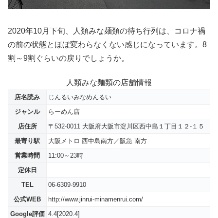
2020年10月下旬、人類みな麺類の待ち行列は、コロナ禍
の前の状態とほぼ変わらなくない感じになっています。8
割～9割ぐらいの戻りでしょうか。
人類みな麺類の店舗情報
店名読み
じんるいみなめんるい
ジャンル
らーめん店
店住所
〒532-0011 大阪府大阪市淀川区西中島１丁目１２‐１５
最寄り駅
大阪メトロ 西中島南方／阪急 南方
営業時間
11:00～23時
定休日
TEL
06-6309-9910
公式WEB
http://www.jinrui-minamenrui.com/
Google評価
4.4[2020.4]