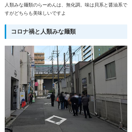
人類みな麺類のらーめんは、無化調。味は貝系と醤油系で
すがどちらも美味しいですよ
コロナ禍と人類みな麺類