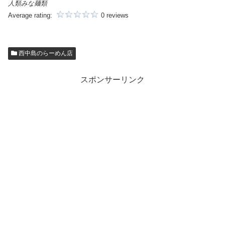
人類みな麺類
Average rating:
0 reviews
西中島のらーめん店
スポンサーリンク