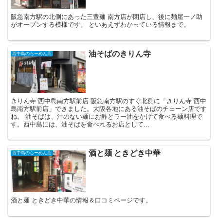
阪急南方駅の北側にあった三豊麺 南方店が閉店し、後に麺屋一ノ助
がオープンする模様です。 といあえずわかっている情報まで。
油そばのきりん寺
西中島のらーめん店
きりん寺 西中島南方駅前店 阪急南方駅のすぐ北側に「きりん寺 西中
島南方駅前店」できました。大阪各地にある油そばのチェーン店です
ね。 油そばは、汁のない麺にお酢とラー油をかけて食べる麺料理で
す。西中島には、油そばを食べれるお店として...
酒と麺 ときどき中華
西中島のらーめん店
酒と麺 ときどき中華の情報＆口コミページです。