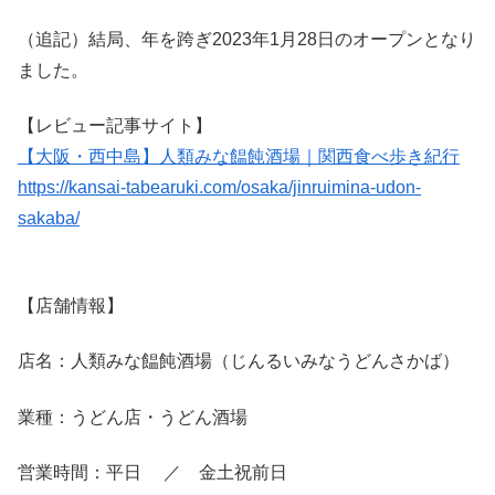
（追記）結局、年を跨ぎ2023年1月28日のオープンとなり
ました。
【レビュー記事サイト】
【大阪・西中島】人類みな饂飩酒場｜関西食べ歩き紀行
https://kansai-tabearuki.com/osaka/jinruimina-udon-
sakaba/
【店舗情報】
店名：人類みな饂飩酒場（じんるいみなうどんさかば）
業種：うどん店・うどん酒場
営業時間：平日 ／ 金土祝前日